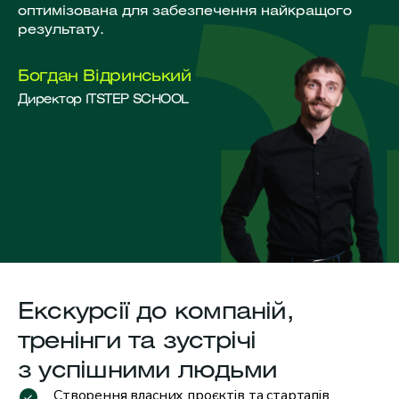
оптимізована для забезпечення найкращого
результату.
Богдан Відринський
Директор ITSTEP SCHOOL
Екскурсії
до компаній,
тренінги
та
зустрічі
з успішними людьми
Створення власних проєктів та стартапів