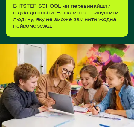
В ІТSTEP SCHOOL ми перевинайшли
підхід до освіти. Наша мета – випустити
людину, яку не зможе замінити жодна
нейромережа.