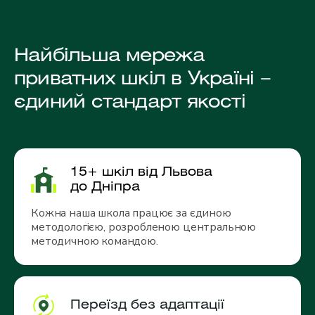
Найбільша мережа
приватних шкіл в Україні –
єдиний стандарт якості
15+ шкіл від Львова
до Дніпра
Кожна наша школа працює за єдиною
методологією, розробленою центральною
методичною командою.
Переїзд без адаптації